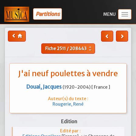
Partitions
Togg
navig
Fiche
2511
/
208443
unfold_more
J'ai neuf poulettes à vendre
Douai, Jacques
(1920-2004) [ France ]
Auteur(s) du texte :
Rougerie, René
Edition
Edité par :