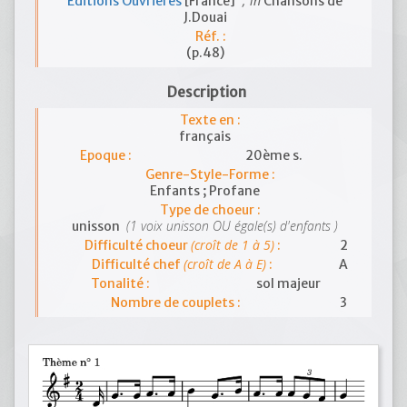
; in
Editions Ouvrières
[France]
Chansons de
J.Douai
Réf. :
(p.48)
Description
Texte en :
français
Epoque :
20ème s.
Genre-Style-Forme :
Enfants ; Profane
Type de choeur :
(1 voix unisson OU égale(s) d'enfants )
unisson
(croît de 1 à 5)
Difficulté choeur
:
2
(croît de A à E)
Difficulté chef
:
A
Tonalité :
sol majeur
Nombre de couplets :
3