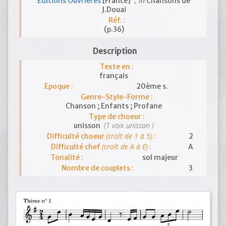
; in
Editions Ouvrières
[France]
Chansons de
J.Douai
Réf. :
(p.36)
Description
Texte en :
français
Epoque :
20ème s.
Genre-Style-Forme :
Chanson ; Enfants ; Profane
Type de choeur :
(1 voix unisson )
unisson
(croît de 1 à 5)
Difficulté choeur
:
2
(croît de A à E)
Difficulté chef
:
A
Tonalité :
sol majeur
Nombre de couplets :
3