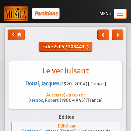
Partitions
Togg
navig
Fiche
2505
/
208443
unfold_more
Le ver luisant
Douai, Jacques
(1920-2004) [ France ]
Auteur(s) du texte :
Desnos, Robert
(1900-1945) [France]
Edition
Edité par :