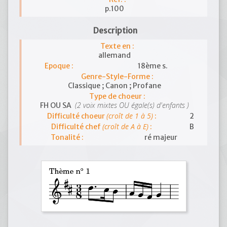
p.100
Description
Texte en :
allemand
Epoque :
18ème s.
Genre-Style-Forme :
Classique ; Canon ; Profane
Type de choeur :
(2 voix mixtes OU égale(s) d'enfants )
FH OU SA
(croît de 1 à 5)
Difficulté choeur
:
2
(croît de A à E)
Difficulté chef
:
B
Tonalité :
ré majeur