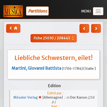
Partitions
Togg
navig
Fiche
25030
/
208443
unfold_more
Liebliche Schwestern, eilet!
Martini, Giovanni Battista
(1706-1784) [ Italie ]
Edition
Edité par :
; in
(258
Möseler Verlag
[Allemagne]
Der Kanon
p.)
Réf. :