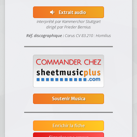
volume_down
Extrait audio
interprété par Kammerchor Stuttgart
dirigé par Frieder Bernius
Réf. discographique :
Carus CV 83.210 : Homilius
Soutenir Musica
Enrichir la fiche