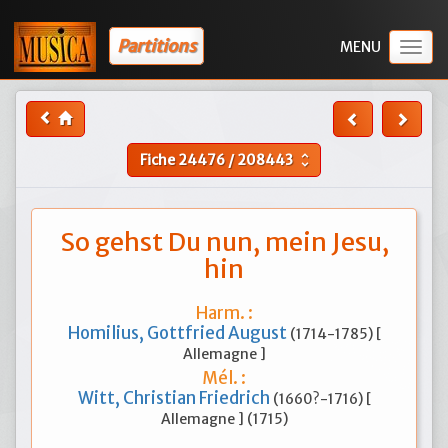
Partitions
Togg
navig
Fiche
24476
/
208443
unfold_more
So gehst Du nun, mein Jesu,
hin
Harm. :
Homilius, Gottfried August
(1714-1785) [
Allemagne ]
Mél. :
Witt, Christian Friedrich
(1660?-1716) [
Allemagne ] (1715)