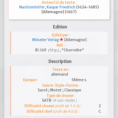
Auteur(s) du texte :
Nachtenhöfer, Kaspar Friedrich
(1624-1685)
[Allemagne] (1667)
Edition
Edité par :
Möseler Verlag
[Allemagne]
Réf. :
(10 p.)
81.169
, "Chorreihe"
Description
Texte en :
allemand
Epoque :
18ème s.
Genre-Style-Forme :
Sacré ; Motet ; Classique
Type de choeur :
(4 voix mixtes )
SATB
(croît de 1 à 5)
Difficulté choeur
:
2
(croît de A à E)
Difficulté chef
:
C