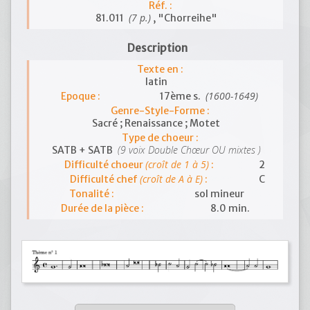
Réf. :
(7 p.)
81.011
, "Chorreihe"
Description
Texte en :
latin
(1600-1649)
Epoque :
17ème s.
Genre-Style-Forme :
Sacré ; Renaissance ; Motet
Type de choeur :
(9 voix Double Chœur OU mixtes )
SATB + SATB
(croît de 1 à 5)
Difficulté choeur
:
2
(croît de A à E)
Difficulté chef
:
C
Tonalité :
sol mineur
Durée de la pièce :
8.0 min.