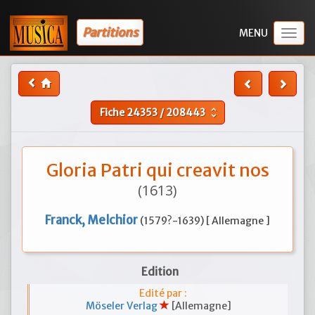
Partitions
Togg
navig
Fiche
24353
/
208443
unfold_more
Gloria Patri qui creavit nos
(1613)
Franck, Melchior
(1579?-1639) [ Allemagne ]
Edition
Edité par :
Möseler Verlag
[Allemagne]