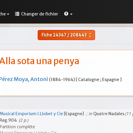
che
Changer de fichier
Fiche
24347
/
208443
unfold_more
Alla sota una penya
Pérez Moya, Antoni
(1884-1964) [ Catalogne ; Espagne ]
; in
(11 
Musical Emporium I.Llobet y Cie
[Espagne]
Quatre Nadales
(2 p.)
Reg.904
Partition complète
Musical Emporium I.Llobet y Cia