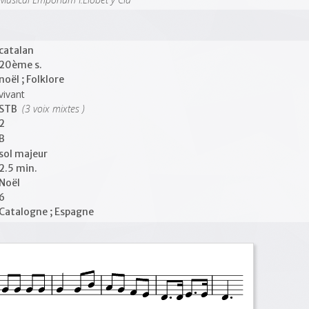
catalan
20ème s.
noël ; Folklore
vivant
(3 voix mixtes )
STB
2
B
sol majeur
2.5 min.
Noël
6
Catalogne ; Espagne