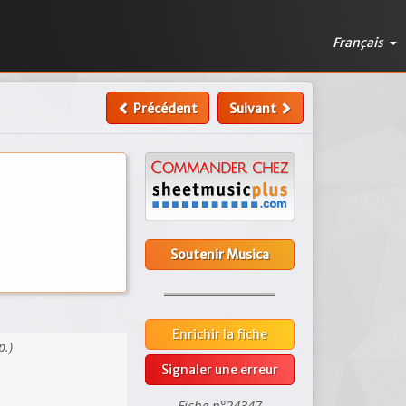
Français
Précédent
Suivant
Soutenir Musica
Enrichir la fiche
p.)
Signaler une erreur
Fiche n°24347