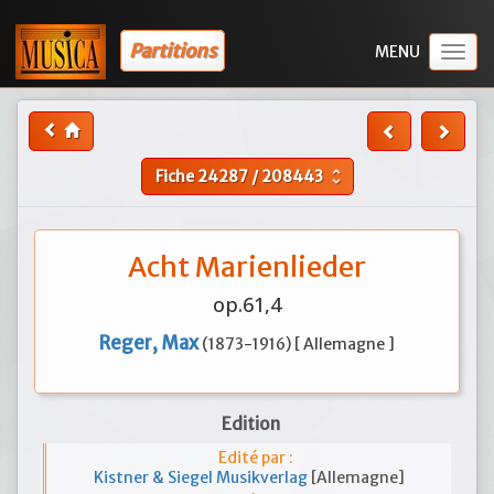
Partitions
Togg
navig
Fiche
24287
/
208443
unfold_more
Acht Marienlieder
op.61,4
Reger, Max
(1873-1916) [ Allemagne ]
Edition
Edité par :
Kistner & Siegel Musikverlag
[Allemagne]