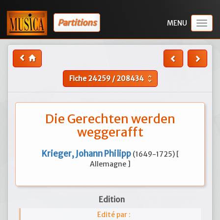
Partitions
Togg
navig
Fiche
24259
/
208434
unfold_more
Die Gerechten werden
weggerafft
Krieger, Johann Philipp
(1649-1725) [
Allemagne ]
Edition
Edité par :