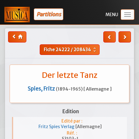
Partitions
Togg
navig
Fiche
24222
/
208434
unfold_more
Der letzte Tanz
Spies, Fritz
(1894-1965) [ Allemagne ]
Edition
Edité par :
Fritz Spies Verlag
[Allemagne]
Réf. :
S3103-1