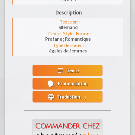
Description
Texte en :
allemand
Genre-Style-Forme :
Profane ; Romantique
Type de choeur :
égales de femmes
subject
Texte
Prononciation
language
Traduction
unfold_more