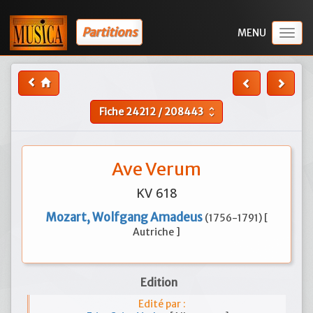
Partitions
Togg
navig
Fiche
24212
/
208443
unfold_more
Ave Verum
KV 618
Mozart, Wolfgang Amadeus
(1756-1791) [
Autriche ]
Edition
Edité par :