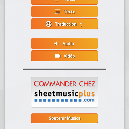
subject
Texte
language
Traduction
unfold_more
volume_down
Audio
videocam
Vidéo
Soutenir Musica