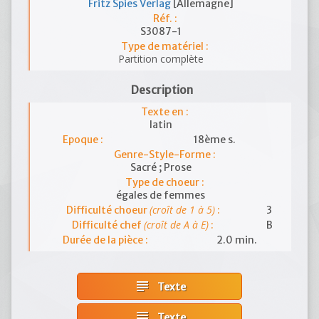
Fritz Spies Verlag
[Allemagne]
Réf. :
S3087-1
Type de matériel :
Partition complète
Description
Texte en :
latin
Epoque :
18ème s.
Genre-Style-Forme :
Sacré ; Prose
Type de choeur :
égales de femmes
(croît de 1 à 5)
Difficulté choeur
:
3
(croît de A à E)
Difficulté chef
:
B
Durée de la pièce :
2.0 min.
subject
Texte
subject
Texte