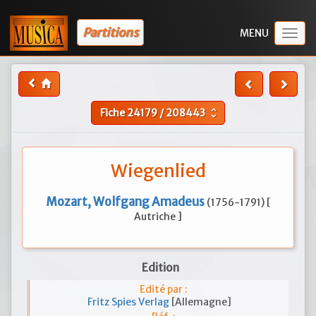
Partitions
Togg
navig
Fiche
24179
/
208443
unfold_more
Wiegenlied
Mozart, Wolfgang Amadeus
(1756-1791) [
Autriche ]
Edition
Edité par :
Fritz Spies Verlag
[Allemagne]