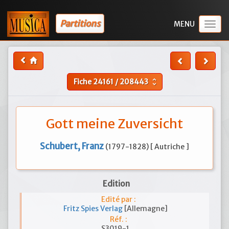
Partitions
Togg
navig
Fiche
24161
/
208443
unfold_more
Gott meine Zuversicht
Schubert, Franz
(1797-1828) [ Autriche ]
Edition
Edité par :
Fritz Spies Verlag
[Allemagne]
Réf. :
S3019-1