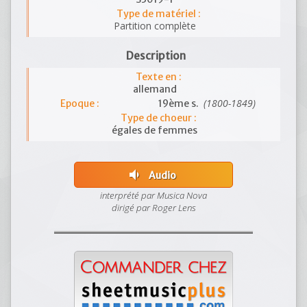
Type de matériel :
Partition complète
Description
Texte en :
allemand
(1800-1849)
Epoque :
19ème s.
Type de choeur :
égales de femmes
volume_down
Audio
interprété par Musica Nova
dirigé par Roger Lens