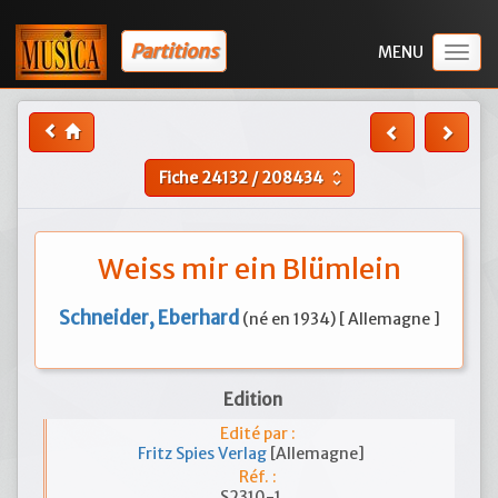
Partitions
Togg
navig
Fiche
24132
/
208434
unfold_more
Weiss mir ein Blümlein
Schneider, Eberhard
(né en 1934) [ Allemagne ]
Edition
Edité par :
Fritz Spies Verlag
[Allemagne]
Réf. :
S2310-1