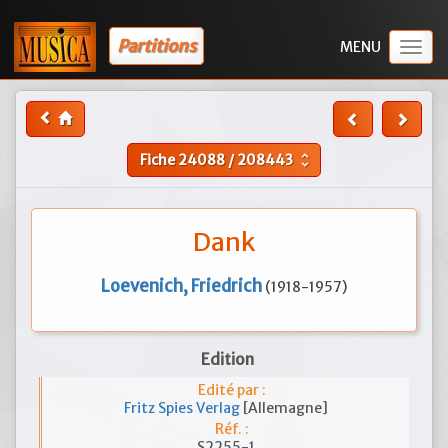
Partitions
Togg
navig
Fiche
24088
/
208443
unfold_more
Dank
Loevenich, Friedrich
(1918-1957)
Edition
Edité par :
Fritz Spies Verlag
[Allemagne]
Réf. :
S2255-1