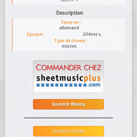
Description
Texte en :
allemand
Epoque :
20ème s.
Type de choeur :
mixtes
Soutenir Musica
Enrichir la fiche