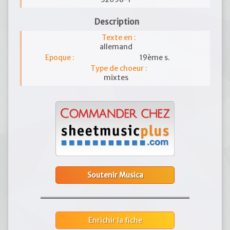
Description
Texte en :
allemand
Epoque :
19ème s.
Type de choeur :
mixtes
Soutenir Musica
Enrichir la fiche