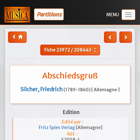
Partitions
Togg
navig
Fiche
23972
/
208443
unfold_more
Abschiedsgruß
Silcher, Friedrich
(1789-1860) [ Allemagne ]
Edition
Edité par :
Fritz Spies Verlag
[Allemagne]
Réf. :
S2058-1