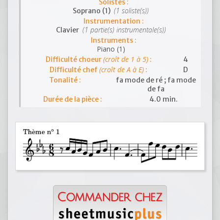
Solistes :
(1 soliste(s))
Soprano (1)
Instrumentation :
(1 partie(s) instrumentale(s))
Clavier
Instruments :
Piano (1)
(croît de 1 à 5)
Difficulté choeur
:
4
(croît de A à E)
Difficulté chef
:
D
Tonalité :
fa mode de ré ; fa mode
de fa
Durée de la pièce :
4.0 min.