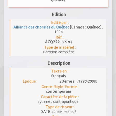
Edition
Edité par :
,
Alliance des chorales du Québec
[Canada ; Québec]
1994
Réf. :
(15 p.)
ACQ222
Type de matériel :
Partition complète
Description
Texte en :
français
(1990-2000)
Epoque :
20ème s.
Genre-Style-Forme :
contemporain
Caractère de la pièce :
rythmé ; contrapuntique
Type de choeur :
(4 voix mixtes )
SATB