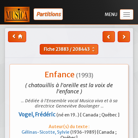
Partitions
Togg
navig
Fiche
23883
/
208443
unfold_more
Enfance
(1993)
( chatouillis à l'oreille est la voix de
l'enfance )
...
Dédiée à l'Ensemble vocal Musica viva et à sa
directrice Geneviève Boulanger
...
Vogel, Frédéric
(né en 19..) [ Canada ; Québec ]
Auteur(s) du texte :
Gélinas-Sicotte, Sylvie
(1936-1989) [Canada ;
Québec]