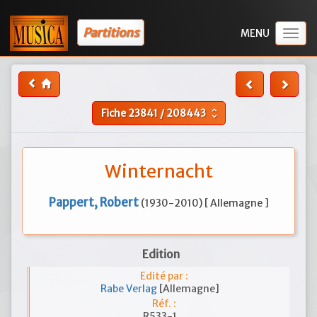
Partitions
Togg
navig
Fiche
23841
/
208443
unfold_more
Winternacht
Pappert, Robert
(1930-2010) [ Allemagne ]
Edition
Edité par :
Rabe Verlag
[Allemagne]
Réf. :
R533-1