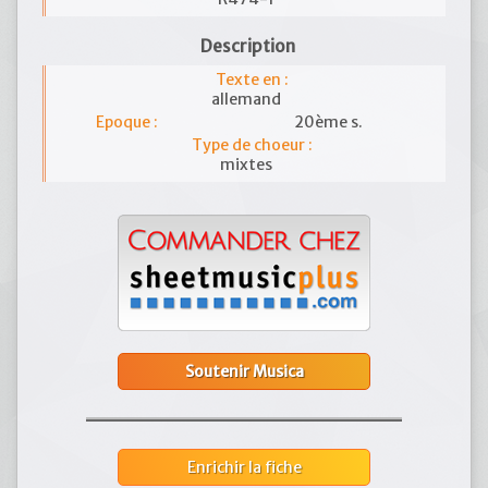
Description
Texte en :
allemand
Epoque :
20ème s.
Type de choeur :
mixtes
Soutenir Musica
Enrichir la fiche