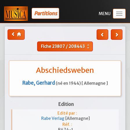
Partitions
Togg
navig
Fiche
23807
/
208443
unfold_more
Abschiedsweben
Rabe, Gerhard
(né en 1944) [ Allemagne ]
Edition
Edité par :
Rabe Verlag
[Allemagne]
Réf. :
R474-1