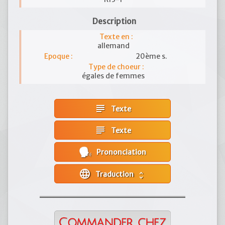
Description
Texte en :
allemand
Epoque :
20ème s.
Type de choeur :
égales de femmes
subject
Texte
subject
Texte
Prononciation
language
Traduction
unfold_more