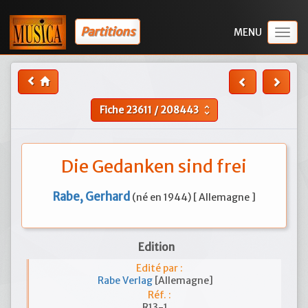
Partitions
Togg
navig
Fiche
23611
/
208443
unfold_more
Die Gedanken sind frei
Rabe, Gerhard
(né en 1944) [ Allemagne ]
Edition
Edité par :
Rabe Verlag
[Allemagne]
Réf. :
R13-1