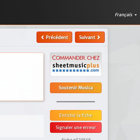
Français
Précédent
Suivant
Soutenir Musica
Enrichir la fiche
Signaler une erreur
Fiche n°23518