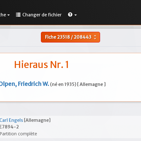
che
Changer de fichier
Fiche
23518
/
208443
unfold_more
Hieraus Nr. 1
Olpen, Friedrich W.
(né en 1935) [ Allemagne ]
Carl Engels
[Allemagne]
E7894-2
Partition complète