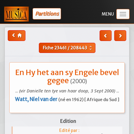
Partitions
Togg
navig
Fiche
23461
/
208443
unfold_more
En Hy het aan sy Engele bevel
gegee
(2000)
...
(vir Danielle ten tye van haar doop, 3 Sept 2000)
...
Watt, Niel van der
(né en 1962) [ Afrique du Sud ]
Edition
Edité par :