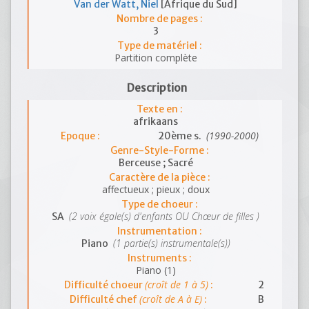
Van der Watt, Niel
[Afrique du Sud]
Nombre de pages :
3
Type de matériel :
Partition complète
Description
Texte en :
afrikaans
(1990-2000)
Epoque :
20ème s.
Genre-Style-Forme :
Berceuse ; Sacré
Caractère de la pièce :
affectueux ; pieux ; doux
Type de choeur :
(2 voix égale(s) d'enfants OU Chœur de filles )
SA
Instrumentation :
(1 partie(s) instrumentale(s))
Piano
Instruments :
Piano (1)
(croît de 1 à 5)
Difficulté choeur
:
2
(croît de A à E)
Difficulté chef
:
B