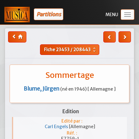
Partitions
Togg
navig
Fiche
23453
/
208443
unfold_more
Sommertage
Blume, Jürgen
(né en 1946) [ Allemagne ]
Edition
Edité par :
Carl Engels
[Allemagne]
Réf. :
E7759-1