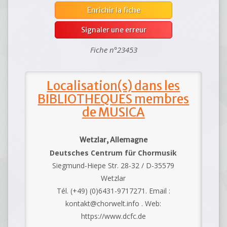
Enrichir la fiche
Signaler une erreur
Fiche n°23453
Localisation(s) dans les
BIBLIOTHEQUES membres
de MUSICA
Wetzlar, Allemagne
Deutsches Centrum für Chormusik
Siegmund-Hiepe Str. 28-32 / D-35579
Wetzlar
Tél. (+49) (0)6431-9717271. Email :
kontakt@chorwelt.info . Web:
https://www.dcfc.de