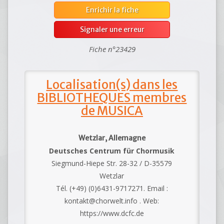
Enrichir la fiche
Signaler une erreur
Fiche n°23429
Localisation(s) dans les
BIBLIOTHEQUES membres
de MUSICA
Wetzlar, Allemagne
Deutsches Centrum für Chormusik
Siegmund-Hiepe Str. 28-32 / D-35579
Wetzlar
Tél. (+49) (0)6431-9717271. Email :
kontakt@chorwelt.info . Web:
https://www.dcfc.de