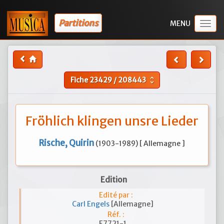
Partitions
Togg
navig
Fiche
23429
/
208443
unfold_more
Fröhlich klingen unsre Lieder
Rische, Quirin
(1903-1989) [ Allemagne ]
Edition
Edité par :
Carl Engels
[Allemagne]
Réf. :
E7721-1