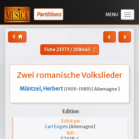
Partitions
Togg
navig
Fiche
23373
/
208443
unfold_more
Zwei romanische Volkslieder
Müntzel, Herbert
(1909-1989) [ Allemagne ]
Edition
Edité par :
Carl Engels
[Allemagne]
Réf. :
E7638-1