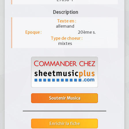
Description
Texte en :
allemand
Epoque :
20ème s.
Type de choeur :
mixtes
Soutenir Musica
Enrichir la fiche