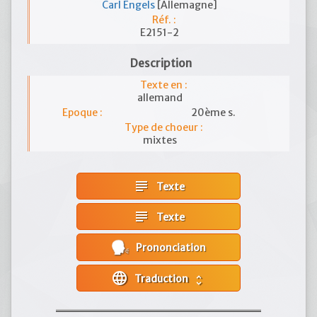
Carl Engels
[Allemagne]
Réf. :
E2151-2
Description
Texte en :
allemand
Epoque :
20ème s.
Type de choeur :
mixtes
subject
Texte
subject
Texte
Prononciation
language
Traduction
unfold_more