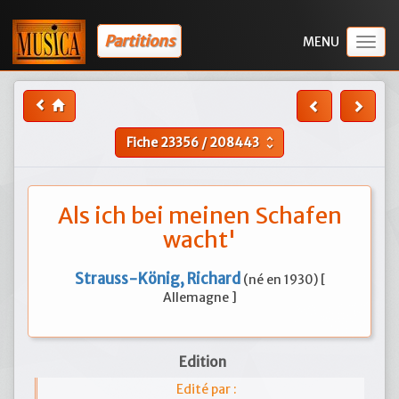
Partitions
Togg
navig
Fiche
23356
/
208443
unfold_more
Als ich bei meinen Schafen
wacht'
Strauss-König, Richard
(né en 1930) [
Allemagne ]
Edition
Edité par :