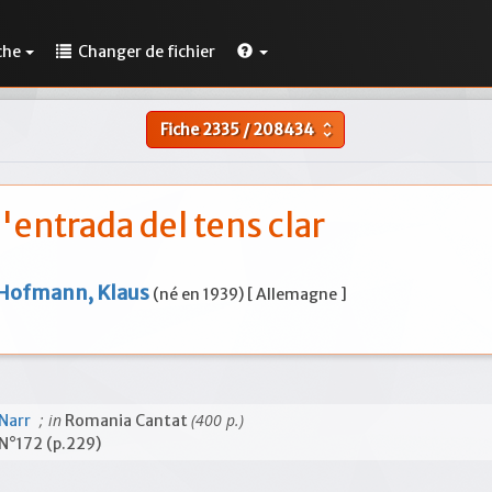
che
Changer de fichier
Fiche
2335
/
208434
unfold_more
l'entrada del tens clar
Hofmann, Klaus
(né en 1939) [ Allemagne ]
; in
(400 p.)
Narr
Romania Cantat
N°172 (p.229)