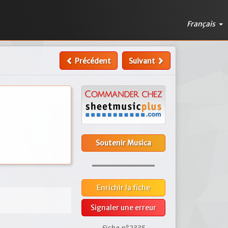
Français
Précédent
Suivant
Soutenir Musica
Enrichir la fiche
Signaler une erreur
Fiche n°2335