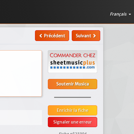
Français
Précédent
Suivant
Soutenir Musica
Enrichir la fiche
Signaler une erreur
Fiche n°23304