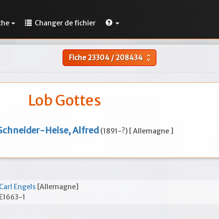
che
Changer de fichier
Fiche
23304
/
208434
unfold_more
Lob Gottes
Schneider-Heise, Alfred
(1891-?) [ Allemagne ]
Carl Engels
[Allemagne]
E1663-1