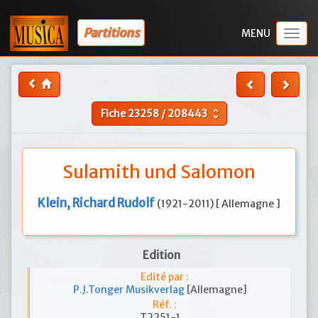
Partitions
Togg
navig
Fiche
23258
/
208443
unfold_more
Sulamith und Salomon
Klein, Richard Rudolf
(1921-2011) [ Allemagne ]
Edition
Edité par :
P.J.Tonger Musikverlag
[Allemagne]
Réf. :
T2251-1