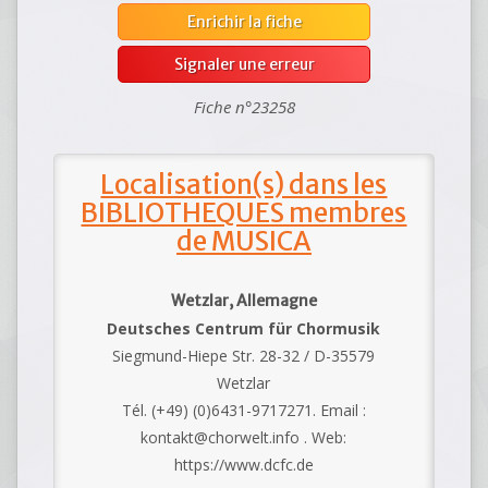
Enrichir la fiche
Signaler une erreur
Fiche n°23258
Localisation(s) dans les
BIBLIOTHEQUES membres
de MUSICA
Wetzlar, Allemagne
Deutsches Centrum für Chormusik
Siegmund-Hiepe Str. 28-32 / D-35579
Wetzlar
Tél. (+49) (0)6431-9717271. Email :
kontakt@chorwelt.info . Web:
https://www.dcfc.de