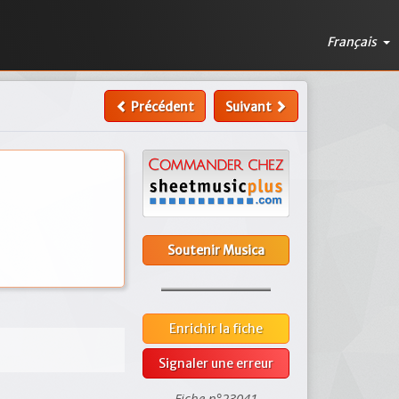
Français
Précédent
Suivant
Soutenir Musica
Enrichir la fiche
Signaler une erreur
Fiche n°23041