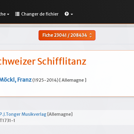
che
Changer de fichier
Fiche
23041
/
208434
unfold_more
chweizer Schifflitanz
Möckl, Franz
(1925-2014) [ Allemagne ]
P.J.Tonger Musikverlag
[Allemagne]
T1731-1