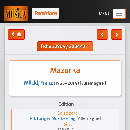
Partitions
Togg
navig
Fiche
22964
/
208443
unfold_more
Mazurka
Möckl, Franz
(1925-2014) [ Allemagne ]
Edition
Edité par :
P.J.Tonger Musikverlag
[Allemagne]
Réf. :
T1530-1