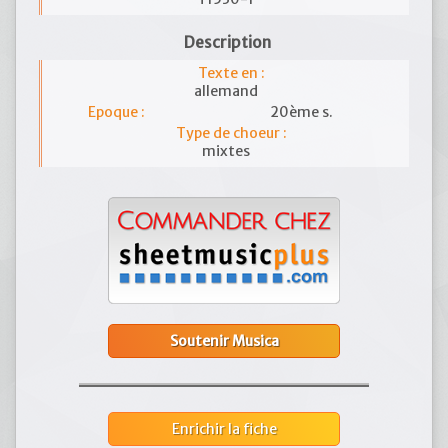
Description
Texte en :
allemand
Epoque :
20ème s.
Type de choeur :
mixtes
Soutenir Musica
Enrichir la fiche