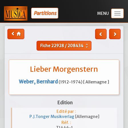
Partitions
Togg
navig
Fiche
22928
/
208434
unfold_more
Lieber Morgenstern
Weber, Bernhard
(1912-1974) [ Allemagne ]
Edition
Edité par :
P.J.Tonger Musikverlag
[Allemagne]
Réf. :
T1446-1