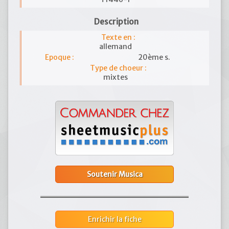
Description
Texte en :
allemand
Epoque :
20ème s.
Type de choeur :
mixtes
Soutenir Musica
Enrichir la fiche