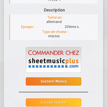
Description
Texte en :
allemand
Epoque :
20ème s.
Type de choeur :
mixtes
Soutenir Musica
Enrichir la fiche