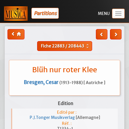
Partitions
Togg
navig
Fiche
22883
/
208443
unfold_more
Blüh nur roter Klee
Bresgen, Cesar
(1913-1988) [ Autriche ]
Edition
Edité par :
P.J.Tonger Musikverlag
[Allemagne]
Réf. :
T1334-1