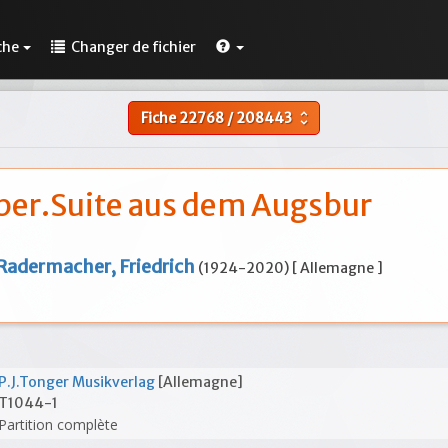
che
Changer de fichier
Fiche
22768
/
208443
unfold_more
er.Suite aus dem Augsbur
Radermacher, Friedrich
(1924-2020) [ Allemagne ]
P.J.Tonger Musikverlag
[Allemagne]
T1044-1
Partition complète