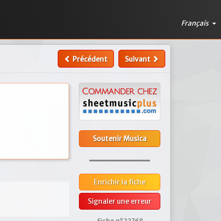
Français
Précédent
Suivant
Soutenir Musica
Enrichir la fiche
Signaler une erreur
Fiche n°22768