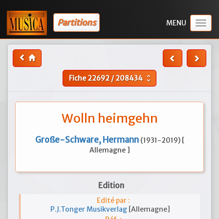
Partitions
Togg
navig
Fiche
22692
/
208434
unfold_more
Wolln heimgehn
Große-Schware, Hermann
(1931-2019) [
Allemagne ]
Edition
Edité par :
P.J.Tonger Musikverlag
[Allemagne]