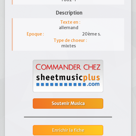
Description
Texte en :
allemand
Epoque :
20ème s.
Type de choeur :
mixtes
Soutenir Musica
Enrichir la fiche