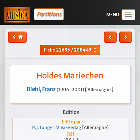
Partitions
Togg
navig
Fiche
22685
/
208443
unfold_more
Holdes Mariechen
Biebl, Franz
(1906-2001) [ Allemagne ]
Edition
Edité par :
P.J.Tonger Musikverlag
[Allemagne]
Réf. :
T882-1