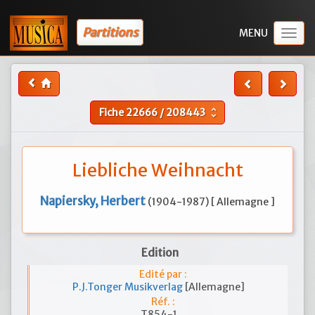
Partitions
Togg
navig
Fiche
22666
/
208443
unfold_more
Liebliche Weihnacht
Napiersky, Herbert
(1904-1987) [ Allemagne ]
Edition
Edité par :
P.J.Tonger Musikverlag
[Allemagne]
Réf. :
T854-1