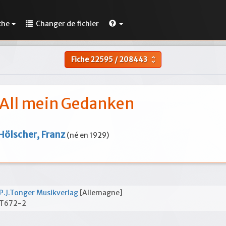
che
Changer de fichier
Fiche
22595
/
208443
unfold_more
All mein Gedanken
Hölscher, Franz
(né en 1929)
P.J.Tonger Musikverlag
[Allemagne]
T672-2