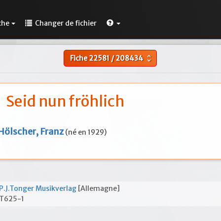
che
Changer de fichier
Fiche
22581
/
208434
unfold_more
Seid nun fröhlich
Hölscher, Franz
(né en 1929)
P.J.Tonger Musikverlag
[Allemagne]
T625-1