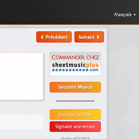
Français
Précédent
Suivant
Soutenir Musica
Enrichir la fiche
Signaler une erreur
Fiche n°22581