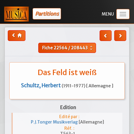
Partitions
Togg
navig
Fiche
22564
/
208443
unfold_more
Das Feld ist weiß
Schultz, Herbert
(1911-1977) [ Allemagne ]
Edition
Edité par :
P.J.Tonger Musikverlag
[Allemagne]
Réf. :
T563-1