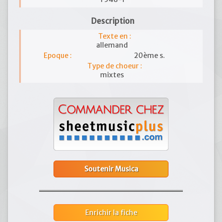
Description
Texte en :
allemand
Epoque :
20ème s.
Type de choeur :
mixtes
Soutenir Musica
Enrichir la fiche