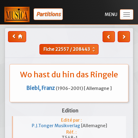
Partitions
Togg
navig
Fiche
22557
/
208443
unfold_more
Wo hast du hin das Ringele
Biebl, Franz
(1906-2001) [ Allemagne ]
Edition
Edité par :
P.J.Tonger Musikverlag
[Allemagne]
Réf. :
T548-1