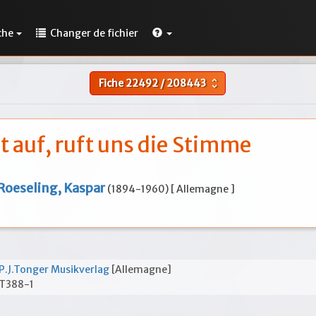
che
Changer de fichier
Fiche
22492
/
208443
unfold_more
 auf, ruft uns die Stimme
Roeseling, Kaspar
(1894-1960) [ Allemagne ]
P.J.Tonger Musikverlag
[Allemagne]
T388-1