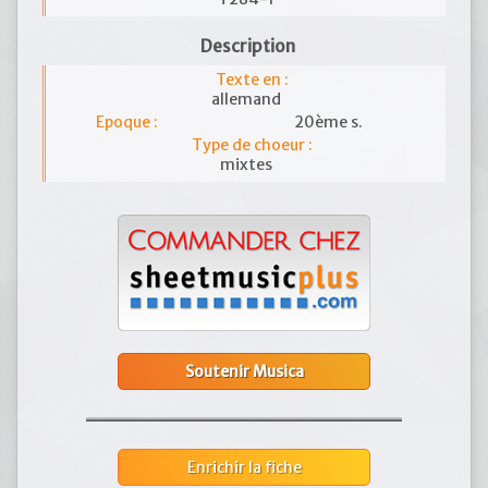
Description
Texte en :
allemand
Epoque :
20ème s.
Type de choeur :
mixtes
Soutenir Musica
Enrichir la fiche