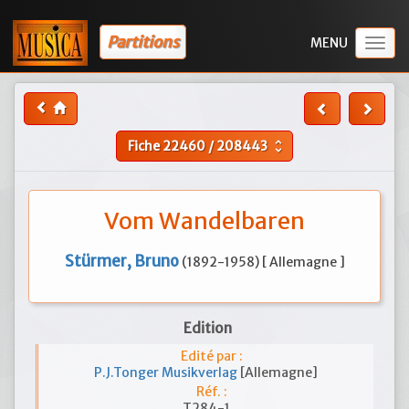
Partitions
Togg
navig
Fiche
22460
/
208443
unfold_more
Vom Wandelbaren
Stürmer, Bruno
(1892-1958) [ Allemagne ]
Edition
Edité par :
P.J.Tonger Musikverlag
[Allemagne]
Réf. :
T284-1