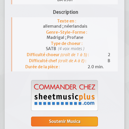
Description
Texte en :
allemand ; néerlandais
Genre-Style-Forme :
Madrigal ; Profane
Type de choeur :
(4 voix mixtes )
SATB
(croît de 1 à 5)
Difficulté choeur
:
2
(croît de A à E)
Difficulté chef
:
B
Durée de la pièce :
2.0 min.
Soutenir Musica