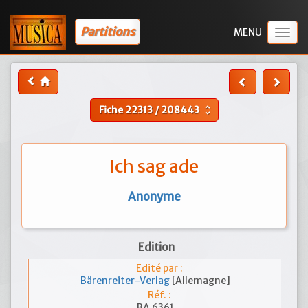
Partitions
Togg
navig
Fiche
22313
/
208443
unfold_more
Ich sag ade
Anonyme
Edition
Edité par :
Bärenreiter-Verlag
[Allemagne]
Réf. :
BA 6361