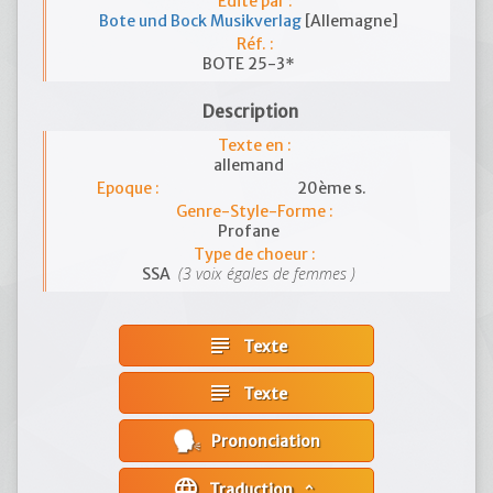
Edité par :
Bote und Bock Musikverlag
[Allemagne]
Réf. :
BOTE 25-3*
Description
Texte en :
allemand
Epoque :
20ème s.
Genre-Style-Forme :
Profane
Type de choeur :
(3 voix égales de femmes )
SSA
subject
Texte
subject
Texte
Prononciation
language
Traduction
unfold_more