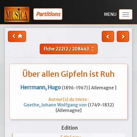
Partitions
Togg
navig
Fiche
22212
/
208443
unfold_more
Über allen Gipfeln ist Ruh
Herrmann, Hugo
(1896-1967) [ Allemagne ]
Auteur(s) du texte :
Goethe, Johann Wolfgang von
(1749-1832)
[Allemagne]
Edition