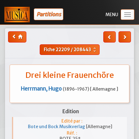
Partitions
Togg
navig
Fiche
22209
/
208443
unfold_more
Drei kleine Frauenchöre
Herrmann, Hugo
(1896-1967) [ Allemagne ]
Edition
Edité par :
Bote und Bock Musikverlag
[Allemagne]
Réf. :
BOTE 25*