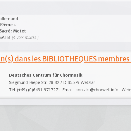
allemand
19ème s.
Sacré ; Motet
(4 voix mixtes )
SATB
ion(s) dans les BIBLIOTHEQUES membres
Deutsches Centrum für Chormusik
Siegmund-Hiepe Str. 28-32 / D-35579 Wetzlar
Tél. (+49) (0)6431-9717271. Email : kontakt@chorwelt.info . Web