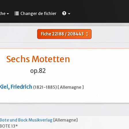
che
Changer de fichier
Fiche
22188
/
208443
unfold_more
Sechs Motetten
op.82
Kiel, Friedrich
(1821-1885) [ Allemagne ]
Bote und Bock Musikverlag
[Allemagne]
BOTE 13*