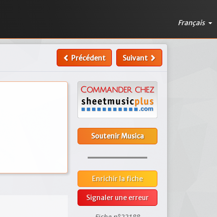
Français
Précédent
Suivant
Soutenir Musica
Enrichir la fiche
Signaler une erreur
Fiche n°22188