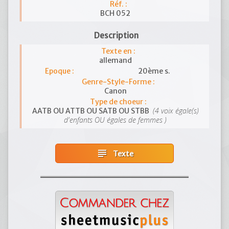
Réf. :
BCH 052
Description
Texte en :
allemand
Epoque :
20ème s.
Genre-Style-Forme :
Canon
Type de choeur :
(4 voix égale(s)
AATB OU ATTB OU SATB OU STBB
d'enfants OU égales de femmes )
subject
Texte