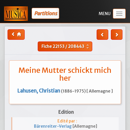
Partitions
Togg
navig
Fiche
22153
/
208443
unfold_more
Meine Mutter schickt mich
her
Lahusen, Christian
(1886-1975) [ Allemagne ]
Edition
Edité par :
Bärenreiter-Verlag
[Allemagne]