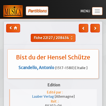
Partitions
Togg
navig
Fiche
22127
/
208434
unfold_more
Bist du der Hensel Schütze
Scandello, Antonio
(1517-1580) [ Italie ]
Edition
Edité par :
Laaber Verlag
[Allemagne]
Réf. :
AV 102-06