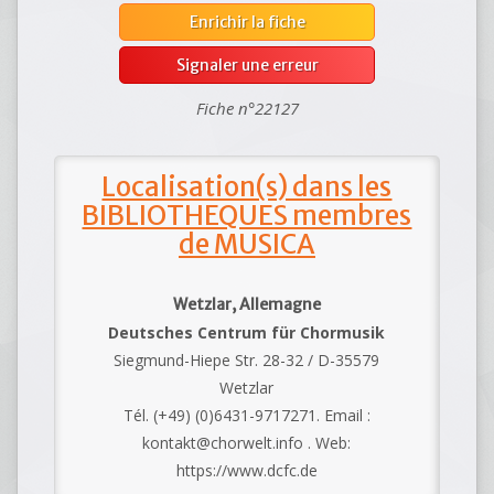
Enrichir la fiche
Signaler une erreur
Fiche n°22127
Localisation(s) dans les
BIBLIOTHEQUES membres
de MUSICA
Wetzlar, Allemagne
Deutsches Centrum für Chormusik
Siegmund-Hiepe Str. 28-32 / D-35579
Wetzlar
Tél. (+49) (0)6431-9717271. Email :
kontakt@chorwelt.info . Web:
https://www.dcfc.de