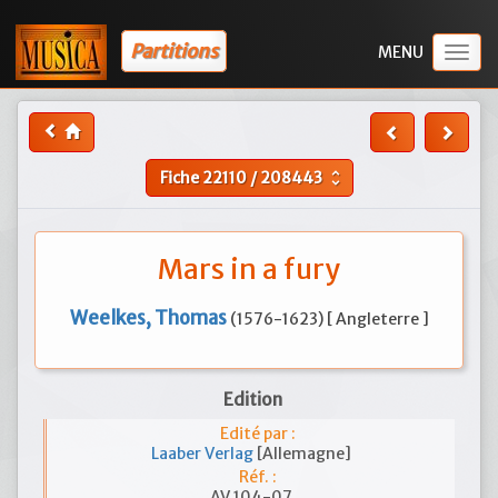
Partitions
Togg
navig
Fiche
22110
/
208443
unfold_more
Mars in a fury
Weelkes, Thomas
(1576-1623) [ Angleterre ]
Edition
Edité par :
Laaber Verlag
[Allemagne]
Réf. :
AV 104-07