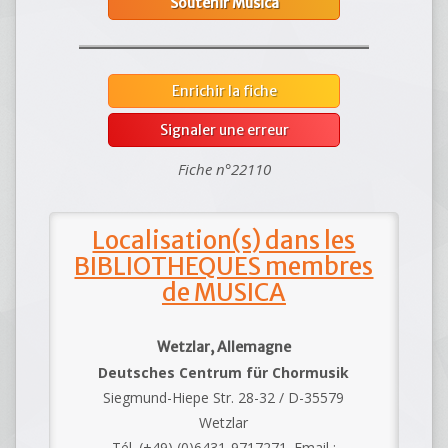
Soutenir Musica
Enrichir la fiche
Signaler une erreur
Fiche n°22110
Localisation(s) dans les
BIBLIOTHEQUES membres
de MUSICA
Wetzlar, Allemagne
Deutsches Centrum für Chormusik
Siegmund-Hiepe Str. 28-32 / D-35579
Wetzlar
Tél. (+49) (0)6431-9717271. Email :