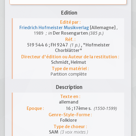
Edition
Edité par :
,
Friedrich Hofmeister Musikverlag
[Allemagne]
1989
; in
(385 p.)
Der Rosengarten
Réf. :
(1 p.)
519 544 6 ; FH 9247
, "Hofmeister
Chorblätter"
Directeur d'édition ou Auteur de la restitution :
Schmidt, Helmut
Type de matériel :
Partition complète
Description
Texte en :
allemand
(1550-1599)
Epoque :
16 ; 17ème s.
Genre-Style-Forme :
Folklore
Type de choeur :
(3 voix mixtes )
SAM