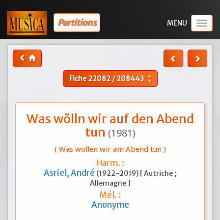
Partitions
Togg
navig
Fiche
22082
/
208443
unfold_more
Was wölln wir auf den Abend
tun
(1981)
( Was wollen wir am Abend tun )
Harm. :
Asriel, André
(1922-2019) [ Autriche ;
Allemagne ]
Mél. :
Anonyme